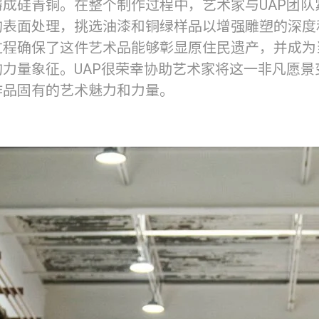
铸成硅青铜。在整个制作过程中，艺术家与UAP团队
的表面处理，挑选油漆和铜绿样品以增强雕塑的深度
过程确保了这件艺术品能够彰显原住民遗产，并成为
的力量象征。UAP很荣幸协助艺术家将这一非凡愿景
作品固有的艺术魅力和力量。