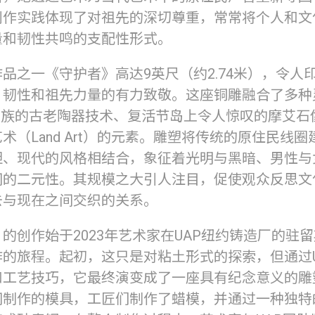
创作实践体现了对祖先的深切尊重，常常将个人和文
量和韧性共鸣的支配性形式。
品之一《守护者》高达9英尺（约2.74米），令人
、韧性和祖先力量的有力致敬。这座铜雕融合了多种
do族的古老陶器技术、复活节岛上令人惊叹的摩艾石
术（Land Art）的元素。雕塑将传统的原住民线
胆、现代的风格相结合，象征着光明与黑暗、男性与
间的二元性。其规模之大引人注目，促使观众反思文
去与现在之间交织的关系。
的创作始于2023年艺术家在UAP纽约铸造厂的驻
作的旅程。起初，这只是对粘土形式的探索，但通过U
和工艺技巧，它最终演变成了一座具有纪念意义的雕
间制作的模具，工匠们制作了蜡模，并通过一种独特