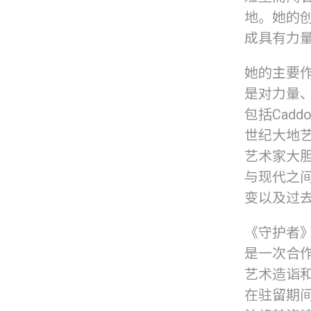
地。她的
成具有力
她的主要作
是对力量
包括Cad
世纪大地艺
艺术家大
与现代之
变以及过
《守护者》
是一次合
艺术造诣
在驻留期