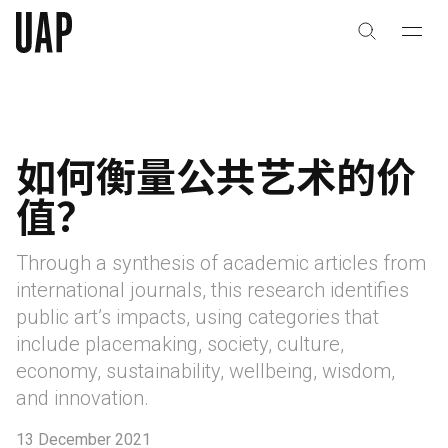
关于
公司历史
如何衡量公共艺术的价
团队与文化
值？
创意者
合作伙伴
Through a synthesis of academic articles from
international journals, this research identifies
public art’s impacts, using categories that
项目
include placemaking, society, culture,
economy, sustainability, wellbeing, wisdom,
and innovation.
能力
艺术咨询
13 December 2021