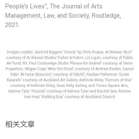
People’s Lives”, The Journal of Arts
Management, Law, and Society, Routledge,
2021.
Images credits: Sanford Biggers 'Oracle' by Chris Roque, Ai Weiwei 'Arch'
courtesy of Ai Weiwei Studio/ Frahm & Frahm, Liz Ligon, courtesy of Public
Art Fund, NY, Paul Cocksedge Studio 'Please Be Seated' courtesy of Swire
Properties, Megan Cope 'After the Flood' courtesy of Andrew Rankin, Daniel
Tobin 'Al Fanar (Beacon)' courtesy of KAUST, Reuben Patterson 'Guide
Kaiarahi' courtesy of Auckland Art Gallery, Kehinde Wiley 'Rumors of War'
courtesy of Kehinde Wiley, Sean Kelly Gallery, and Times Square Arts,
Katrina Tyler 'Flourish' courtesy of Katrina Tyler and Rachel See, Ronnie
Van Hout 'Walking Boy' courtesy of Auckland Council
相关文章