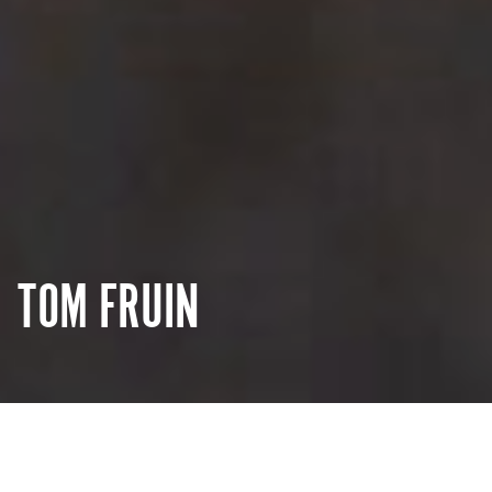
TOM FRUIN
创意者
详情