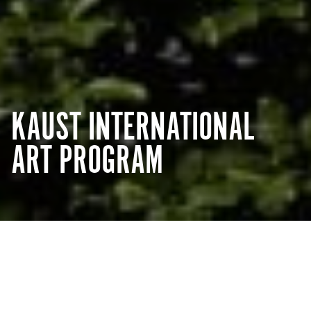
KAUST INTERNATIONAL
ART PROGRAM
详情