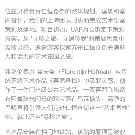
伍兹贝格负责仁恒仓街的整体规划、建筑和室
内设计，我们的上海团队则协助完成艺术全案
策划及落地。项目初始，UAP为仓街定下策划
方案，从 "寻珍之旅，寻遇珍我"的策展愿景中
汲取灵感，邀请游客探索苏州仁恒仓街充满魅
力和活力的艺术花园之旅。
弗洛伦泰恩-霍夫曼（Florentijn Hofman）从传
统苏绣艺术作品《喜鹊登梅》中汲取灵感，创
作了一件门户级公共艺术品。一双喜鹊飞出绣
布叼着珠光闪烁的珍宝落在乌瓦檐头，清脆的
鸟啼声将引领人们走进仁恒仓街这一“艺术园林”
中，就此开启“寻珍之旅”。
艺术品安装在相门地铁站，该站的屋顶呈波浪