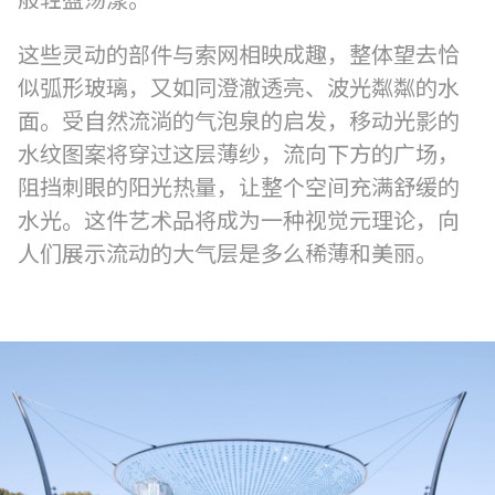
般轻盈荡漾。
这些灵动的部件与索网相映成趣，整体望去恰
似弧形玻璃，又如同澄澈透亮、波光粼粼的水
面。受自然流淌的气泡泉的启发，移动光影的
水纹图案将穿过这层薄纱，流向下方的广场，
阻挡刺眼的阳光热量，让整个空间充满舒缓的
水光。这件艺术品将成为一种视觉元理论，向
人们展示流动的大气层是多么稀薄和美丽。