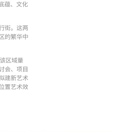
底蕴、文化
行街。这两
区的繁华中
为该区域量
讨会、项目
拟建新艺术
位置艺术效