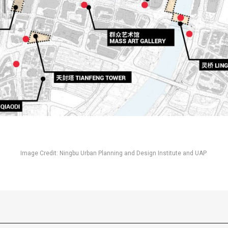
Image Credit: Ningbu Urban Planning and Design Institute and UAP