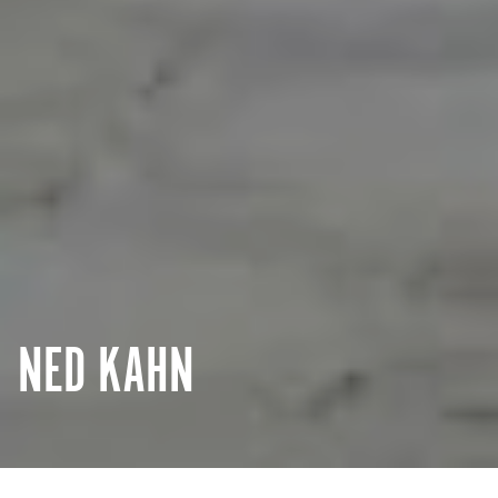
NED KAHN