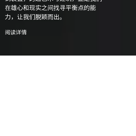
在雄心和现实之间找寻平衡点的能
力，让我们脱颖而出。
阅读详情
我们是策划者
艺术策划
我们精心策划以符合项目愿景，并将艺术性与功能
性相结合，将概念转化为实用设计。