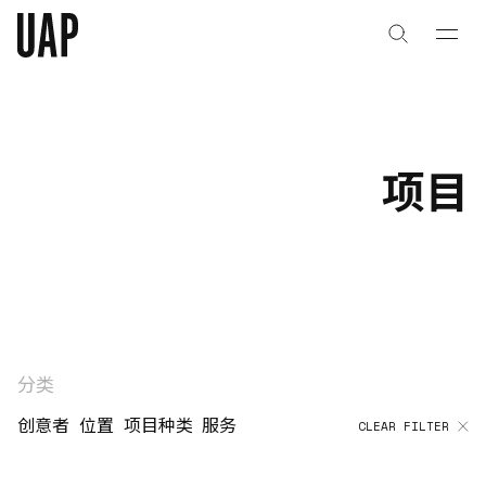
关于
公司历史
项目
团队与文化
创意者
合作伙伴
项目
分类
创意者
位置
项目种类
服务
CLEAR FILTER
能力
艺术咨询