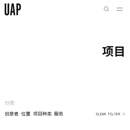
关于
公司历史
项目
团队与文化
创意者
合作伙伴
项目
分类
创意者
位置
项目种类
服务
CLEAR FILTER
能力
艺术咨询