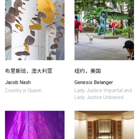
布里斯班，澳大利亚
纽约，美国
Jacob Nash
Genesis Belanger
Country is Queen
Lady Justice Impartial and
Lady Justice Unbiased