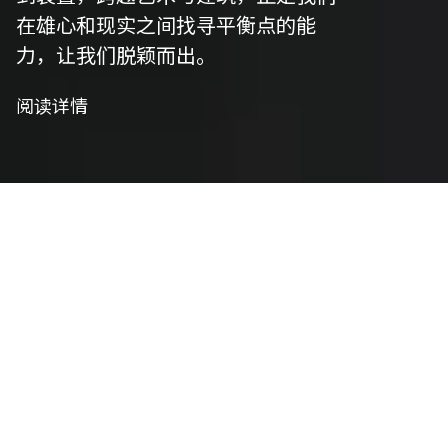
在雄心和现实之间找寻平衡点的能
力，让我们脱颖而出。
阅读详情
我们是策划者
艺术策划
我们精心策划以符合项目愿景，并将艺术性与功能
性相结合，将概念转化为实用设计。