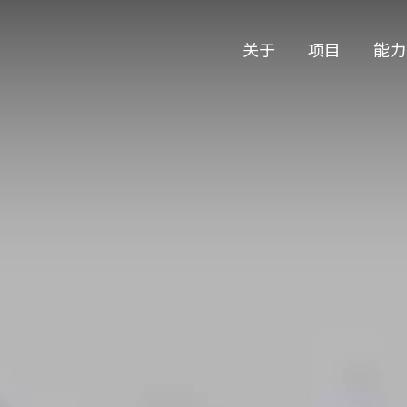
关于
项目
能力
公司历史
艺术
团队与文化
制作
创意者
艺术
合作伙伴