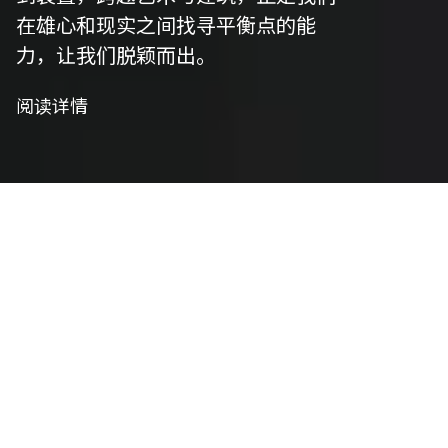
在雄心和现实之间找寻平衡点的能
力，让我们脱颖而出。
阅读详情
我们是策划者
艺术策划
我们精心策划以符合项目愿景，并将艺术性与功能
性相结合，将概念转化为实用设计。