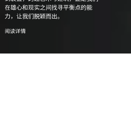
在雄心和现实之间找寻平衡点的能
力，让我们脱颖而出。
阅读详情
我们是策划者
艺术策划
我们精心策划以符合项目愿景，并将艺术性与功能
性相结合，将概念转化为实用设计。