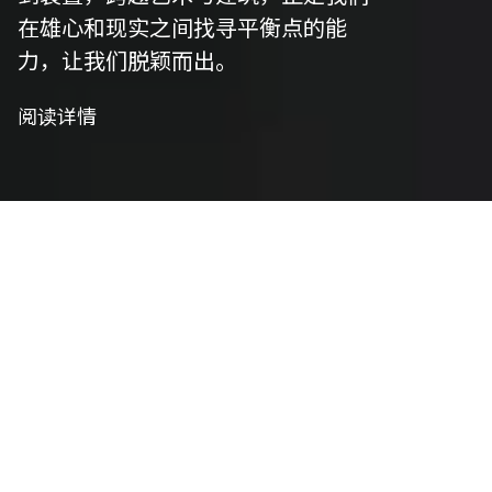
在雄心和现实之间找寻平衡点的能
力，让我们脱颖而出。
阅读详情
我们是策划者
艺术策划
我们精心策划以符合项目愿景，并将艺术性与功能
性相结合，将概念转化为实用设计。