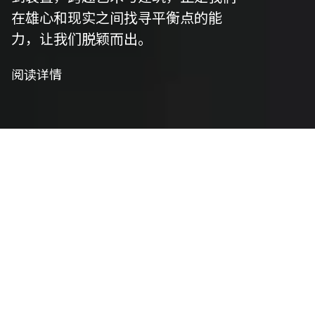
在雄心和现实之间找寻平衡点的能
力，让我们脱颖而出。
阅读详情
我们是策划者
艺术策划
我们精心策划以符合项目愿景，并将艺术性与功能
性相结合，将概念转化为实用设计。