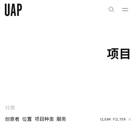
关于
公司历史
项目
团队与文化
创意者
合作伙伴
项目
分类
创意者
位置
项目种类
服务
CLEAR FILTER
能力
艺术咨询