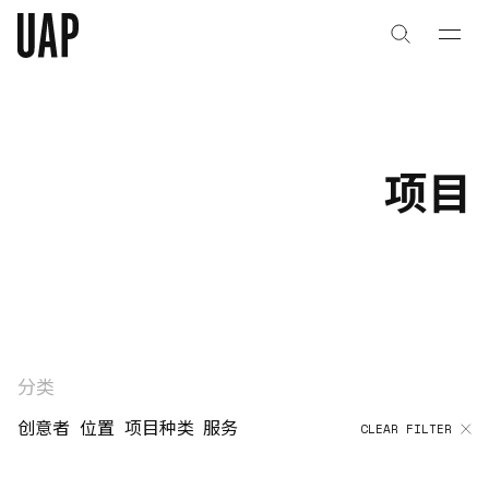
关于
公司历史
项目
团队与文化
创意者
合作伙伴
项目
分类
创意者
位置
项目种类
服务
CLEAR FILTER
能力
艺术咨询