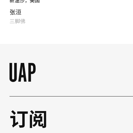
新温莎，美国
张洹
三脚佛
订阅