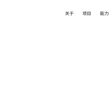
关于
项目
能力
公司历史
艺术
团队与文化
制作
创意者
艺术
合作伙伴