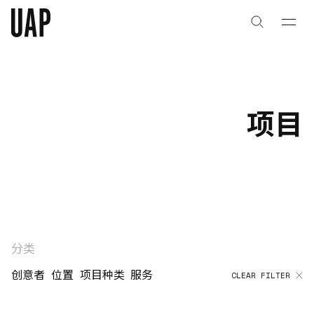
关于
公司历史
项目
团队与文化
创意者
合作伙伴
项目
分类
创意者
位置
项目种类
服务
CLEAR FILTER
能力
艺术咨询