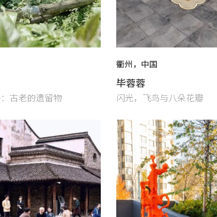
衢州，中国
毕蓉蓉
子：古老的遗留物
闪光，飞鸟与八朵花瓣