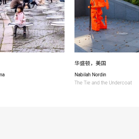
华盛顿，美国
ma
Nabilah Nordin
The Tie and the Undercoat