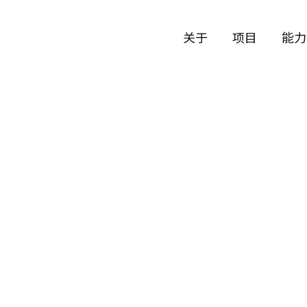
关于
项目
能力
公司历史
艺术
团队与文化
制作
创意者
艺术
合作伙伴