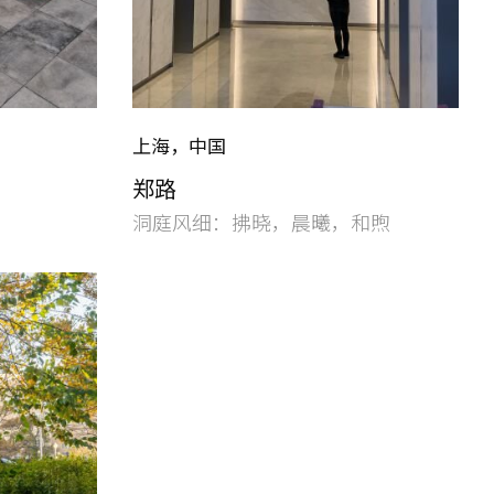
上海，中国
郑路
洞庭风细：拂晓，晨曦，和煦