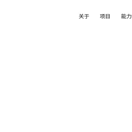
关于
项目
能力
公司历史
艺术
团队与文化
制作
创意者
艺术
合作伙伴