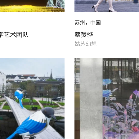
苏州，中国
字艺术团队
蔡赟骅
姑苏幻想