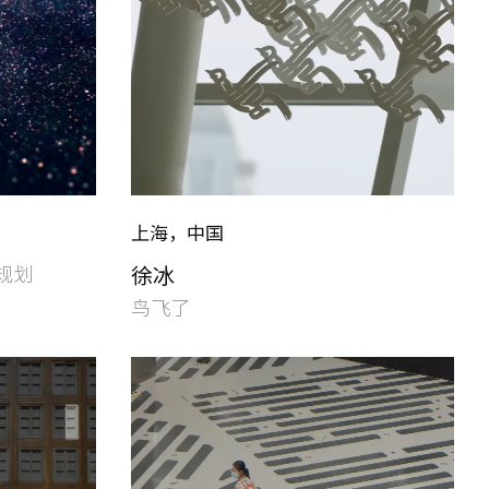
上海，中国
规划
徐冰
鸟飞了