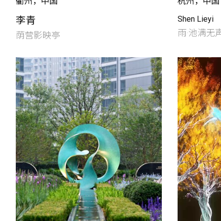
衢州，中国
杭州，中国
李青
Shen Lieyi
雨·池满无
荫营影映亭