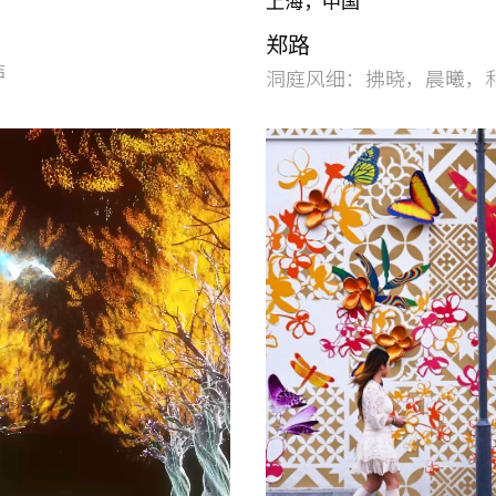
上海，中国
郑路
声
洞庭风细：拂晓，晨曦，