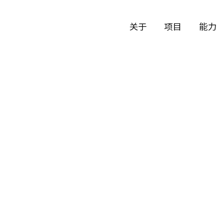
关于
项目
能力
公司历史
艺术
团队与文化
制作
创意者
艺术
合作伙伴