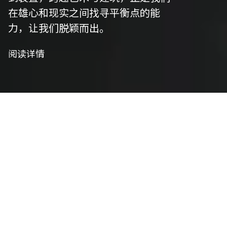
在雄心和现实之间找寻平衡点的能
力，让我们脱颖而出。
阅读详情
我们是策划者
艺术策划
我们精心策划以符合项目愿景，并将艺术性与功能
性相结合，将概念转化为实用设计。