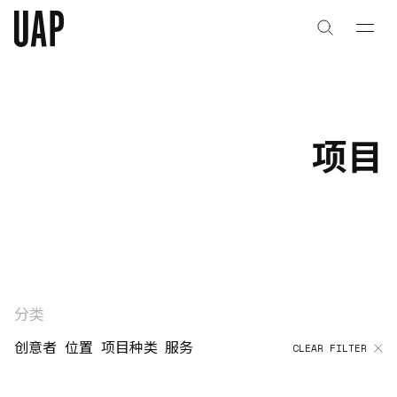
关于
公司历史
项目
团队与文化
创意者
合作伙伴
项目
分类
创意者
位置
项目种类
服务
CLEAR FILTER
能力
艺术咨询