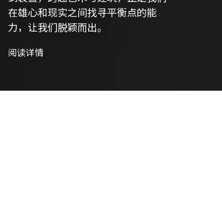
在雄心和现实之间找寻平衡点的能
力，让我们脱颖而出。
阅读详情
我们是策划者
艺术策划
我们精心策划以符合项目愿景，并将艺术性与功能
性相结合，将概念转化为实用设计。